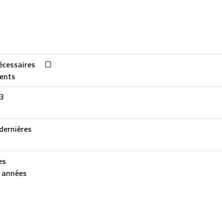
écessaires
dents
 3
dernières
es
s années