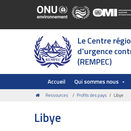
Le Centre régi
d'urgence contr
(REMPEC)
Accueil
Qui sommes nous
Vous
Ressources
Profils des pays
Libye
êtes
ici :
Libye