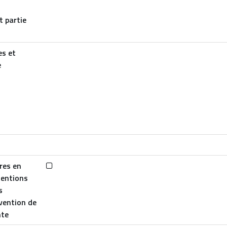
t partie
es et
e
res en
tentions
s
évention de
nte