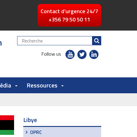
Contact d’urgence 24/7
+356 79 50 50 11
n
Chercher
par
youtube
twitter
linkedin
Follow us
flickr
Média
Ressources
Libye
OPRC