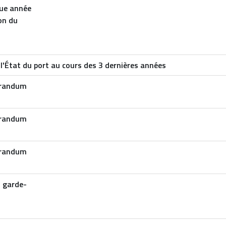
que année
on du
l'État du port au cours des 3 dernières années
orandum
orandum
orandum
s garde-