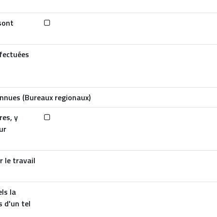
sont
ffectuées
onnues (Bureaux regionaux)
res, y
ur
 le travail
ls la
s d'un tel