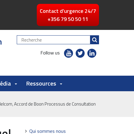
Contact d’urgence 24/7
+356 79 50 50 11
n
Chercher
par
youtube
twitter
linkedin
Follow us
flickr
Média
Ressources
elcom, Accord de Boon Processus de Consultation
el
Navigation
Qui sommes nous