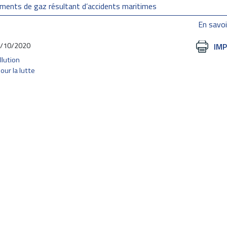
ements de gaz résultant d’accidents maritimes
En savoi
/10/2020
Actions
IM
sur
llution
le
ur la lutte
document