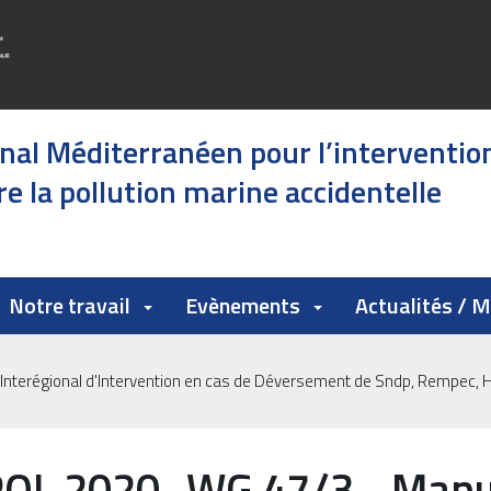
onal Méditerranéen pour l’interventio
e la pollution marine accidentelle
Notre travail
Evènements
Actualités / 
erégional d'Intervention en cas de Déversement de Sndp, Rempec, H
OL 2020 -WG.47/3 - Manu