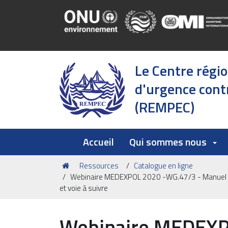
Le Centre régi
d'urgence contr
(REMPEC)
Accueil
Qui sommes nous
Vous
Ressources
Catalogue en ligne
êtes
Webinaire MEDEXPOL 2020 -WG.47/3 - Manuel Int
ici :
et voie à suivre
Webinaire MEDEXP