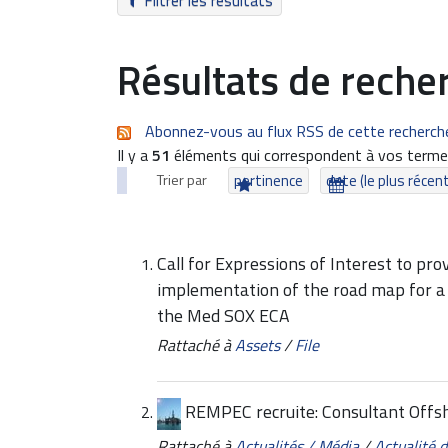
Filtrer les résultats
Résultats de reche
Abonnez-vous au flux RSS de cette recherch
Il y a
51
éléments qui correspondent à vos termes
Trier par
pertinence
date (le plus récen
Call for Expressions of Interest to pro
implementation of the road map for a 
the Med SOX ECA
Rattaché à
Assets
/
File
REMPEC recruite: Consultant Offs
Rattaché à
Actualités / Média
/
Actualité