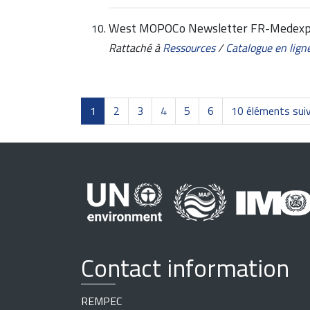
West MOPOCo Newsletter FR-Medexp
Rattaché à
Ressources
/
Catalogue en lign
1
2
3
4
5
6
10 éléments sui
Contact information
REMPEC