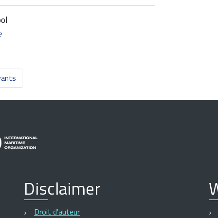
ol
e
vants
Disclaimer
W
Droit d'auteur