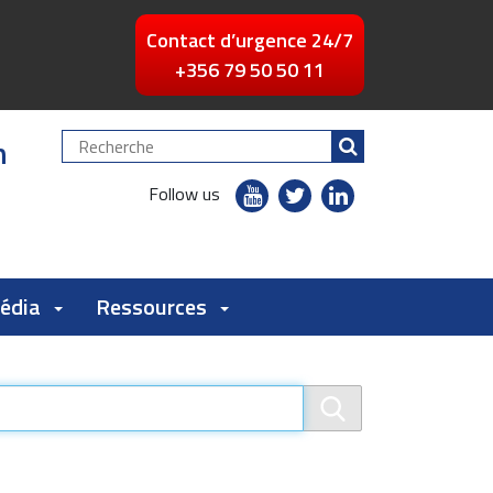
Contact d’urgence 24/7
+356 79 50 50 11
n
Chercher
par
youtube
twitter
linkedin
Follow us
flickr
Média
Ressources