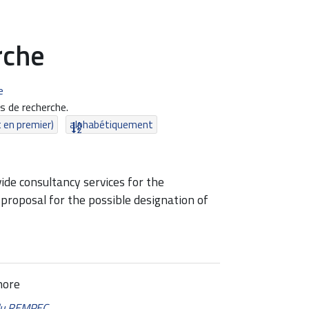
rche
e
 de recherche.
t en premier)
alphabétiquement
vide consultancy services for the
proposal for the possible designation of
hore
 du REMPEC