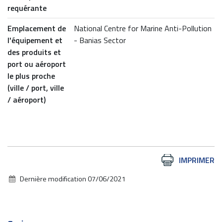
requérante
Emplacement de
National Centre for Marine Anti-Pollution
l'équipement et
- Banias Sector
des produits et
port ou aéroport
le plus proche
(ville / port, ville
/ aéroport)
Actions
IMPRIMER
sur
Dernière modification
07/06/2021
le
document