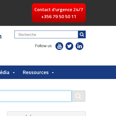
Contact d’urgence 24/7
+356 79 50 50 11
n
Chercher
par
youtube
twitter
linkedin
Follow us
flickr
Média
Ressources