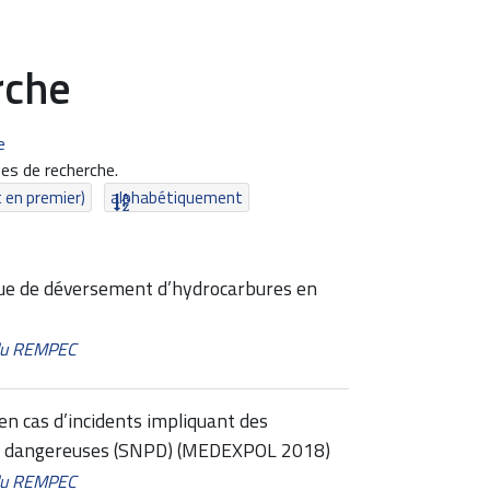
rche
e
es de recherche.
t en premier)
alphabétiquement
isque de déversement d’hydrocarbures en
 du REMPEC
 en cas d’incidents impliquant des
nt dangereuses (SNPD) (MEDEXPOL 2018)
 du REMPEC