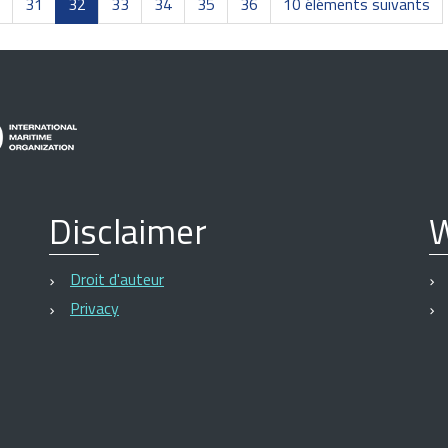
31
32
33
34
35
36
10 éléments suivants
Disclaimer
W
Droit d'auteur
Privacy