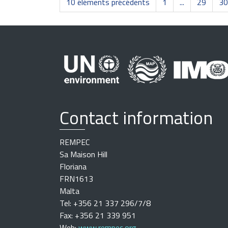
10 éléments précédents
1
...
29
30
Contact information
REMPEC
Sa Maison Hill
Floriana
FRN1613
Malta
Tel: +356 21 337 296/7/8
Fax: +356 21 339 951
Web:
www.rempec.org