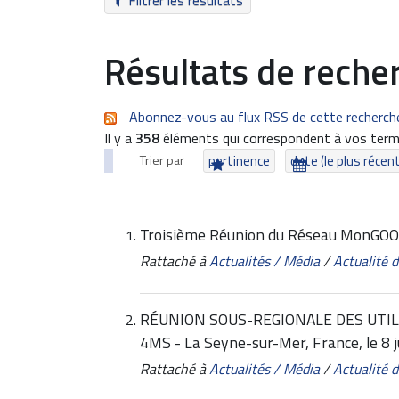
Filtrer les résultats
Résultats de reche
Abonnez-vous au flux RSS de cette recherch
Il y a
358
éléments qui correspondent à vos term
Trier par
pertinence
date (le plus récen
Troisième Réunion du Réseau MonGOOS
Rattaché à
Actualités / Média
/
Actualité
RÉUNION SOUS-REGIONALE DES UTILI
4MS - La Seyne-sur-Mer, France, le 8 j
Rattaché à
Actualités / Média
/
Actualité