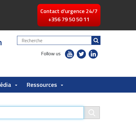
Contact d’urgence 24/7
+356 79 50 50 11
n
Chercher
par
youtube
twitter
linkedin
Follow us
flickr
Média
Ressources