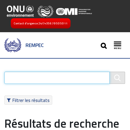
Contact d’urgence 24/7
+356 79 50 50 11
SEARCH
REMPEC
Toggl
Filtrer les résultats
Résultats de recherche