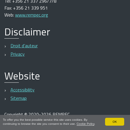
Tel: +356 21 337 296/7/8
Fax: +356 21 339 951
Web:
www.rempec.org
Disclaimer
Droit d'auteur
Privacy
Website
Accessibility
Sitemap
Copyright
©
2020-2026 REMPEC
To offer you the best possible service this site uses cookies. By
OK
continuing to browse the site you consent to their use.
Cookie Policy
.