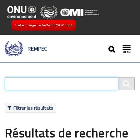
Contact d’urgence 24/7
+356 79 50 50 11
SEARCH
REMPEC
Toggl
Filtrer les résultats
Résultats de recherche