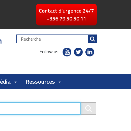
Contact d’urgence 24/7
+356 79 50 50 11
n
Chercher
par
youtube
twitter
linkedin
Follow us
flickr
Média
Ressources