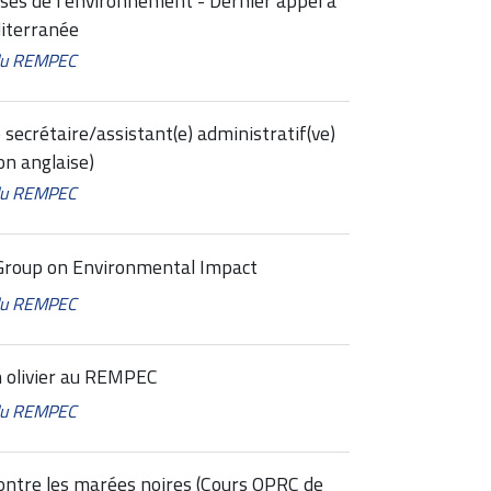
uses de l’environnement - Dernier appel à
diterranée
 du REMPEC
secrétaire/assistant(e) administratif(ve)
n anglaise)
 du REMPEC
Group on Environmental Impact
 du REMPEC
 olivier au REMPEC
 du REMPEC
contre les marées noires (Cours OPRC de