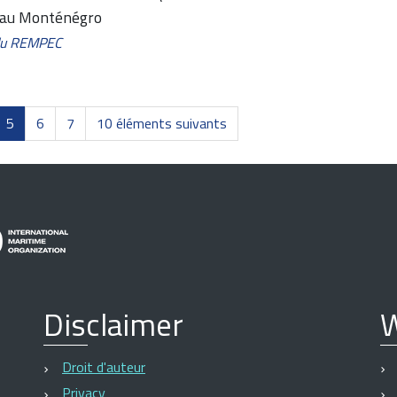
C au Monténégro
 du REMPEC
5
6
7
10 éléments suivants
Disclaimer
W
Droit d'auteur
Privacy