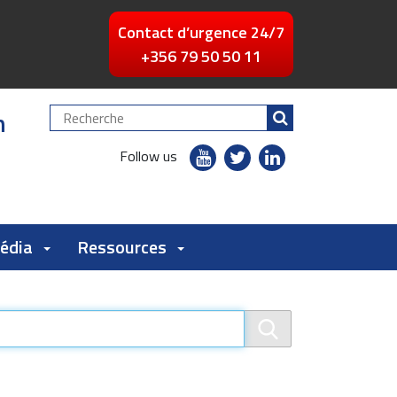
Contact d’urgence 24/7
+356 79 50 50 11
n
Chercher
par
youtube
twitter
linkedin
Follow us
flickr
Média
Ressources