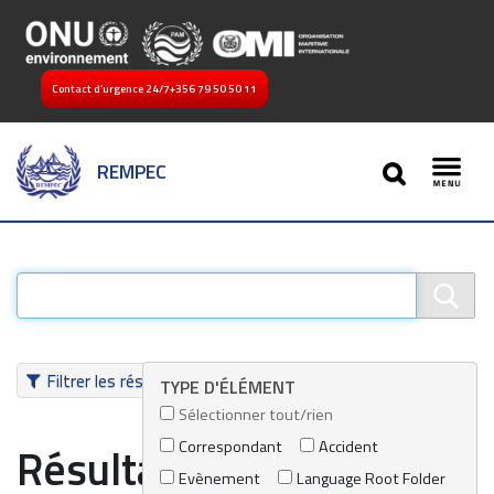
Contact d’urgence 24/7
+356 79 50 50 11
SEARCH
REMPEC
Toggl
Filtrer les résultats
TYPE D'ÉLÉMENT
Sélectionner tout/rien
Correspondant
Accident
Résultats de recherche
Evènement
Language Root Folder