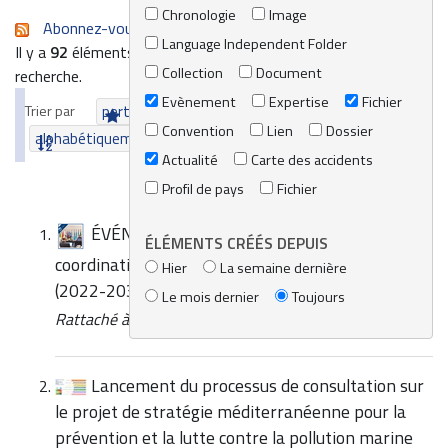
Chronologie
Image
Abonnez-vous au flux RSS de cette recherche
Language Independent Folder
Il y a
92
éléments qui correspondent à vos termes de
Collection
Document
recherche.
Evènement
Expertise
Fichier
Trier par
pertinence
date (le plus récent en premier)
Convention
Lien
Dossier
alphabétiquement
Actualité
Carte des accidents
Profil de pays
Fichier
ÉVÉNEMENT | Première réunion de
ÉLÉMENTS CRÉÉS DEPUIS
coordination sur la Stratégie pour la Mediteranée
Hier
La semaine dernière
(2022-2031)
Le mois dernier
Toujours
Rattaché à
Actualités / Média
/
Actualité du REMPEC
Lancement du processus de consultation sur
le projet de stratégie méditerranéenne pour la
prévention et la lutte contre la pollution marine