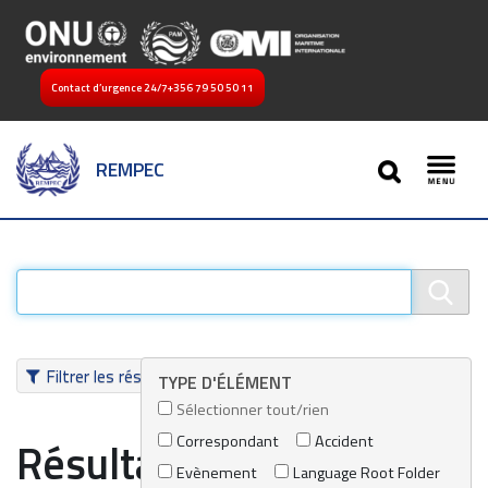
Contact d’urgence 24/7
+356 79 50 50 11
SEARCH
REMPEC
Toggl
Filtrer les résultats
TYPE D'ÉLÉMENT
Sélectionner tout/rien
Correspondant
Accident
Résultats de recherche
Evènement
Language Root Folder