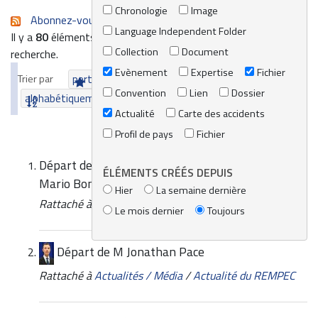
Chronologie
Image
Abonnez-vous au flux RSS de cette recherche
Language Independent Folder
Il y a
80
éléments qui correspondent à vos termes de
Collection
Document
recherche.
Evènement
Expertise
Fichier
Trier par
pertinence
date (le plus récent en premier)
Convention
Lien
Dossier
alphabétiquement
Actualité
Carte des accidents
Profil de pays
Fichier
Départ de Frédéric Hébert, Francesca Borg et
ÉLÉMENTS CRÉÉS DEPUIS
Mario Bonello
Hier
La semaine dernière
Rattaché à
Actualités / Média
/
Actualité du REMPEC
Le mois dernier
Toujours
Départ de M Jonathan Pace
Rattaché à
Actualités / Média
/
Actualité du REMPEC