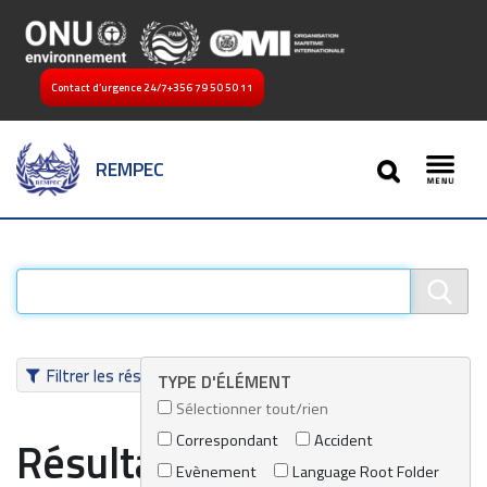
Contact d’urgence 24/7
+356 79 50 50 11
SEARCH
REMPEC
Toggl
Filtrer les résultats
TYPE D'ÉLÉMENT
Sélectionner tout/rien
Correspondant
Accident
Résultats de recherche
Evènement
Language Root Folder