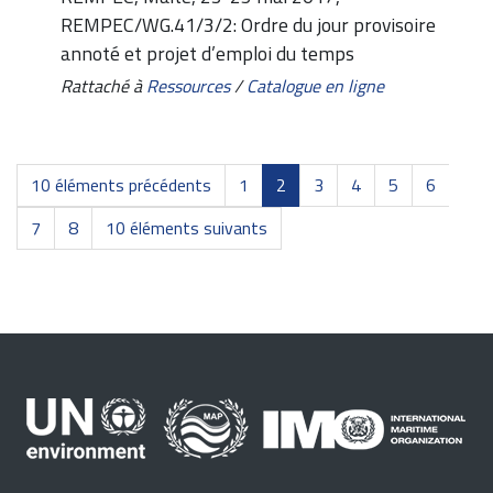
REMPEC/WG.41/3/2: Ordre du jour provisoire
annoté et projet d’emploi du temps
Rattaché à
Ressources
/
Catalogue en ligne
10 éléments précédents
1
2
3
4
5
6
7
8
10 éléments suivants