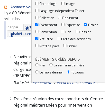
Chronologie
Image
Abonnez-vous au flux RSS de cette recherche
Language Independent Folder
Il y a
80
éléments qui correspondent à vos termes de
Collection
Document
recherche.
Evènement
Expertise
Fichier
Trier par
pertinence
date (le plus récent en premier)
Convention
Lien
Dossier
alphabétiquement
Actualité
Carte des accidents
Profil de pays
Fichier
Neuvième réunion des correspondants du Centre
ÉLÉMENTS CRÉÉS DEPUIS
régional méditerranéen pour l'intervention
Hier
La semaine dernière
d'urgence contre la pollution marine accidentelle
Le mois dernier
Toujours
(REMPEC)
Rattaché à
Evènements
/
Evènements du REMPEC
Treizième réunion des correspondants du Centre
régional méditerranéen pour l'intervention