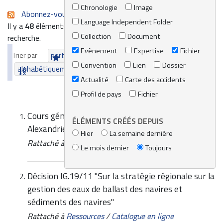
Chronologie
Image
Abonnez-vous au flux RSS de cette recherche
Language Independent Folder
Il y a
48
éléments qui correspondent à vos termes de
Collection
Document
recherche.
Evènement
Expertise
Fichier
Trier par
pertinence
date (le plus récent en premier)
Convention
Lien
Dossier
alphabétiquement
Actualité
Carte des accidents
Profil de pays
Fichier
Cours général sur la gestion des eaux de ballast,
ÉLÉMENTS CRÉÉS DEPUIS
Alexandrie, Egypte, 14-17 avril 2008
Hier
La semaine dernière
Rattaché à
Ressources
/
Catalogue en ligne
Le mois dernier
Toujours
Décision IG.19/11 "Sur la stratégie régionale sur la
gestion des eaux de ballast des navires et
sédiments des navires"
Rattaché à
Ressources
/
Catalogue en ligne