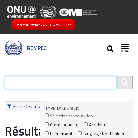
Contact d’urgence 24/7
+356 79 50 50 11
SEARCH
REMPEC
Toggl
Filtrer les résultats
TYPE D'ÉLÉMENT
Sélectionner tout/rien
Correspondant
Accident
Résultats de recherche
Evènement
Language Root Folder