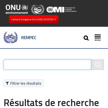
Contact d’urgence 24/7
+356 79 50 50 11
SEARCH
REMPEC
Toggl
Filtrer les résultats
Résultats de recherche