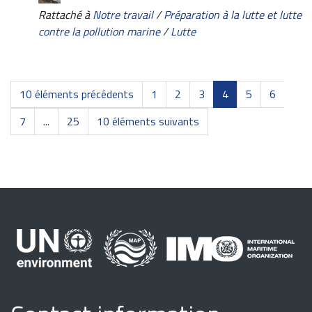
Rattaché à
Notre travail
/
Préparation à la lutte et lutte
contre la pollution marine
/
Lutte
10 éléments précédents
1
2
3
4
5
6
7
...
25
10 éléments suivants