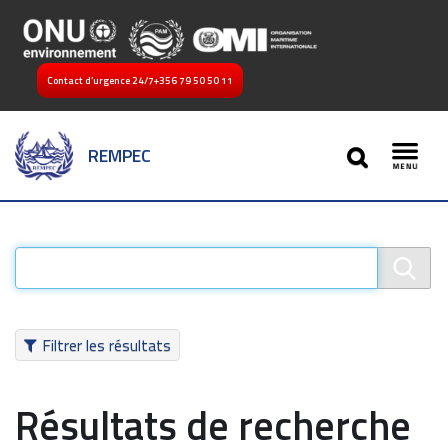
Contact d’urgence 24/7
+356 79 50 50 11
SEARCH
REMPEC
Toggl
Filtrer les résultats
Résultats de recherche