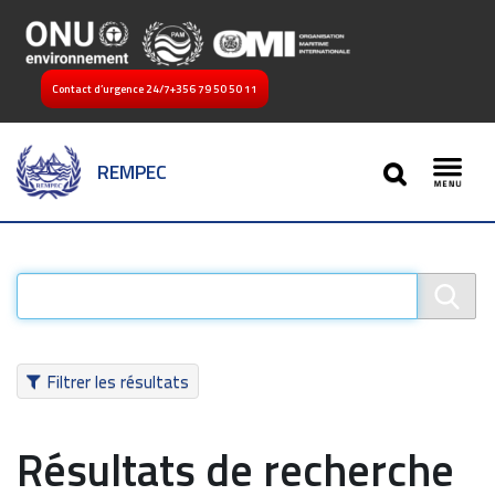
Contact d’urgence 24/7
+356 79 50 50 11
SEARCH
REMPEC
Toggl
Filtrer les résultats
Résultats de recherche