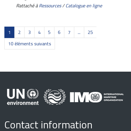
Rattaché à
Ressources
/
Catalogue en ligne
1
2
3
4
5
6
7
...
25
10 éléments suivants
Contact information