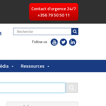
Contact d’urgence 24/7
+356 79 50 50 11
n
Chercher
par
youtube
twitter
linkedin
Follow us
flickr
Média
Ressources