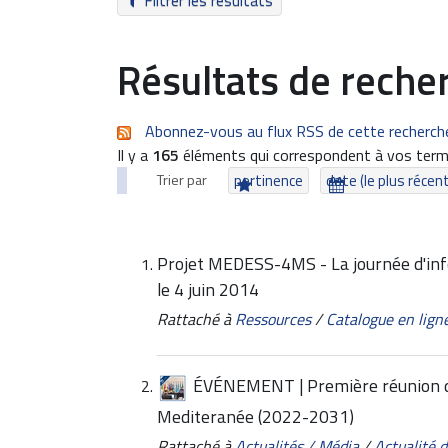
Filtrer les résultats
Résultats de reche
Abonnez-vous au flux RSS de cette recherch
Il y a
165
éléments qui correspondent à vos term
Trier par
pertinence
date (le plus récen
Projet MEDESS-4MS - La journée d'inf
le 4 juin 2014
Rattaché à
Ressources
/
Catalogue en lign
ÉVÉNEMENT | Première réunion de 
Mediteranée (2022-2031)
Rattaché à
Actualités / Média
/
Actualité