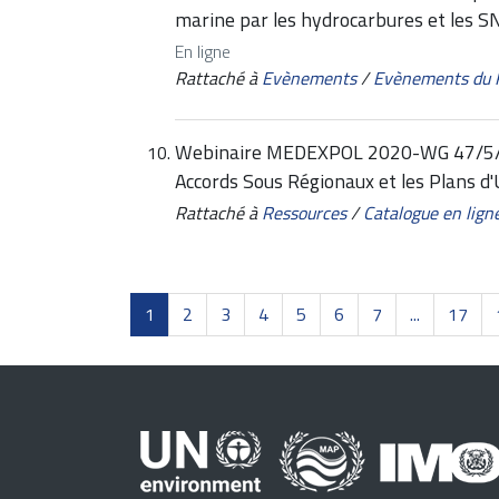
marine par les hydrocarbures et les
En ligne
Rattaché à
Evènements
/
Evènements du
Webinaire MEDEXPOL 2020-WG 47/5/1 -
Accords Sous Régionaux et les Plans d'
Rattaché à
Ressources
/
Catalogue en lign
1
2
3
4
5
6
7
...
17