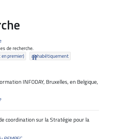
rche
e
es de recherche.
t en premier)
alphabétiquement
ormation INFODAY, Bruxelles, en Belgique,
e
coordination sur la Stratégie pour la
 du REMPEC