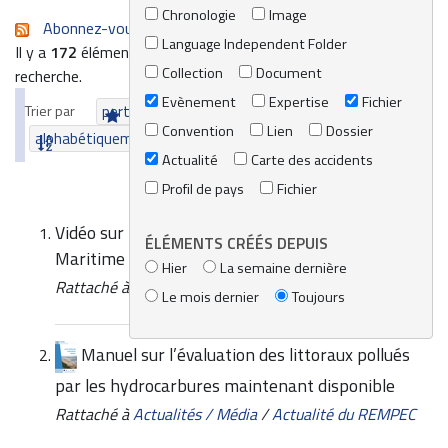
Chronologie
Image
Abonnez-vous au flux RSS de cette recherche
Language Independent Folder
Il y a
172
éléments qui correspondent à vos termes de
Collection
Document
recherche.
Evènement
Expertise
Fichier
Trier par
pertinence
date (le plus récent en premier)
Convention
Lien
Dossier
alphabétiquement
Actualité
Carte des accidents
Profil de pays
Fichier
Vidéo sur le Système Intégré d'Information
ÉLÉMENTS CRÉÉS DEPUIS
Maritime d'Aide à la Décision (MIDSIS-TROCS)
Hier
La semaine dernière
Rattaché à
Actualités / Média
/
Actualité du REMPEC
Le mois dernier
Toujours
Manuel sur l’évaluation des littoraux pollués
par les hydrocarbures maintenant disponible
Rattaché à
Actualités / Média
/
Actualité du REMPEC