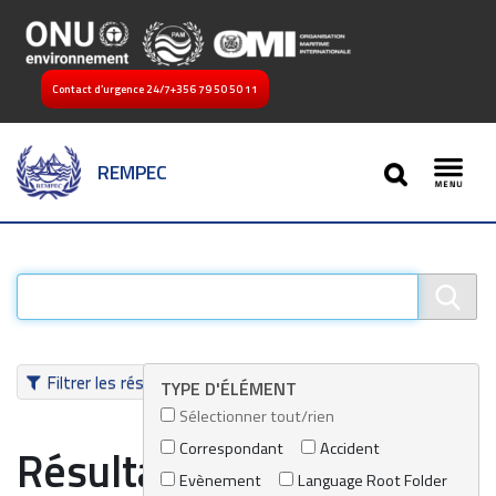
Contact d’urgence 24/7
+356 79 50 50 11
SEARCH
REMPEC
Toggl
Filtrer les résultats
TYPE D'ÉLÉMENT
Sélectionner tout/rien
Correspondant
Accident
Résultats de recherche
Evènement
Language Root Folder