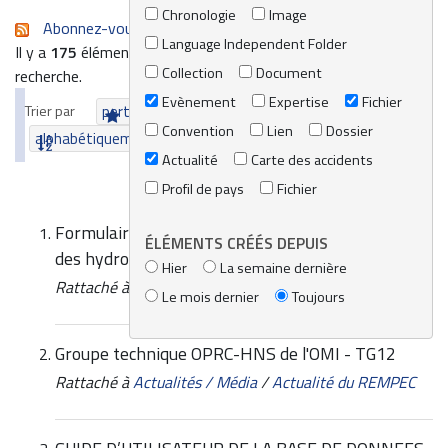
Chronologie
Image
Abonnez-vous au flux RSS de cette recherche
Language Independent Folder
Il y a
175
éléments qui correspondent à vos termes de
Collection
Document
recherche.
Evènement
Expertise
Fichier
Trier par
pertinence
date (le plus récent en premier)
Convention
Lien
Dossier
alphabétiquement
Actualité
Carte des accidents
Profil de pays
Fichier
Formulaire d’évaluation des littoraux pollués par
ÉLÉMENTS CRÉÉS DEPUIS
des hydrocarbures
Hier
La semaine dernière
Rattaché à
Ressources
/
Catalogue en ligne
Le mois dernier
Toujours
Groupe technique OPRC-HNS de l'OMI - TG12
Rattaché à
Actualités / Média
/
Actualité du REMPEC