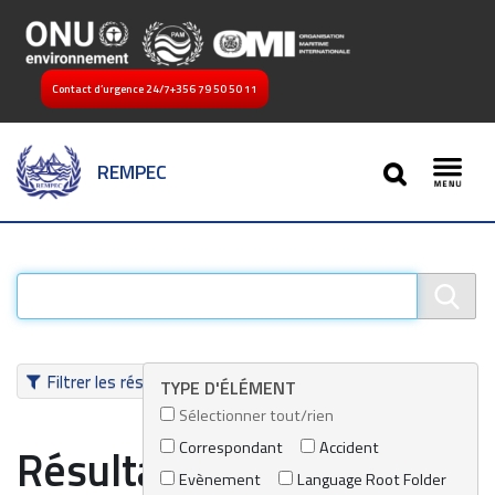
Contact d’urgence 24/7
+356 79 50 50 11
SEARCH
REMPEC
Toggl
Filtrer les résultats
TYPE D'ÉLÉMENT
Sélectionner tout/rien
Correspondant
Accident
Résultats de recherche
Evènement
Language Root Folder