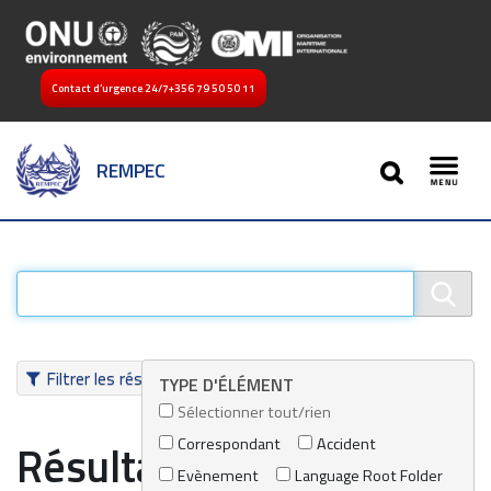
Contact d’urgence 24/7
+356 79 50 50 11
SEARCH
REMPEC
Toggl
Filtrer les résultats
TYPE D'ÉLÉMENT
Sélectionner tout/rien
Correspondant
Accident
Résultats de recherche
Evènement
Language Root Folder