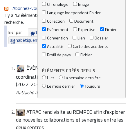
Chronologie
Image
Abonnez-vous au flux RSS de cette recherche
Language Independent Folder
Il y a
13
éléments qui correspondent à vos termes de
Collection
Document
recherche.
Evènement
Expertise
Fichier
Trier par
pertinence
date (le plus récent en premier)
Convention
Lien
Dossier
alphabétiquement
Actualité
Carte des accidents
Profil de pays
Fichier
ÉVÉNEMENT | Première réunion de
ÉLÉMENTS CRÉÉS DEPUIS
coordination sur la Stratégie pour la Mediteranée
Hier
La semaine dernière
(2022-2031)
Le mois dernier
Toujours
Rattaché à
Actualités / Média
/
Actualité du REMPEC
ATRAC rend visite au REMPEC afin d'explorer
de nouvelles collaborations et synergies entre les
deux centres