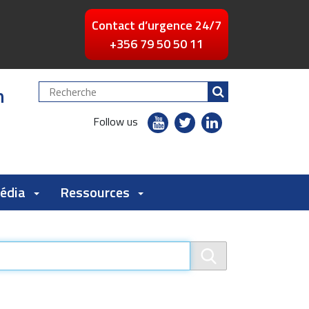
Contact d’urgence 24/7
+356 79 50 50 11
n
Chercher
par
youtube
twitter
linkedin
Follow us
flickr
Média
Ressources