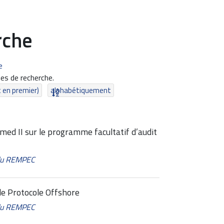
rche
e
es de recherche.
t en premier)
alphabétiquement
med II sur le programme facultatif d’audit
 du REMPEC
le Protocole Offshore
 du REMPEC