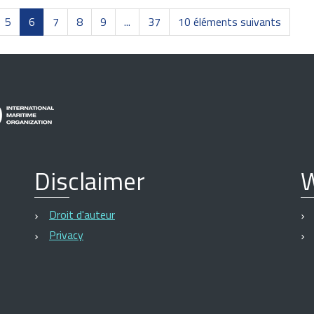
5
6
7
8
9
...
37
10 éléments suivants
Disclaimer
W
Droit d'auteur
Privacy