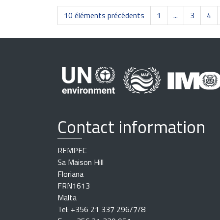
10 éléments précédents
1
...
3
4
Contact information
REMPEC
Sa Maison Hill
Floriana
FRN1613
Malta
Tel: +356 21 337 296/7/8