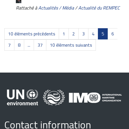
Rattaché à
Actualités / Média
/
Actualité du REMPEC
10 éléments précédents
1
2
3
4
5
6
7
8
...
37
10 éléments suivants
Contact information