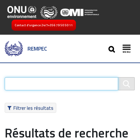
Contact d’urgence 24/7
+356 79 50 50 11
SEARCH
REMPEC
Toggl
Filtrer les résultats
Résultats de recherche