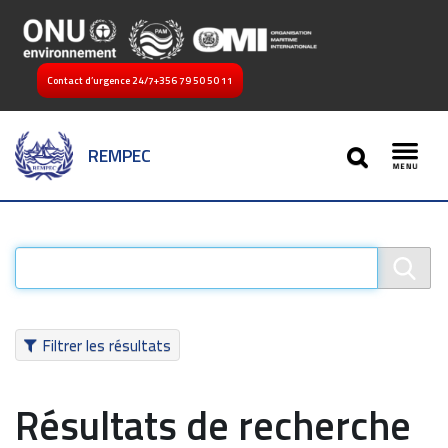
Contact d’urgence 24/7
+356 79 50 50 11
SEARCH
REMPEC
Toggl
Filtrer les résultats
Résultats de recherche