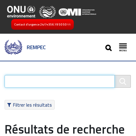
Contact d’urgence 24/7
+356 79 50 50 11
SEARCH
REMPEC
Toggl
Filtrer les résultats
Résultats de recherche