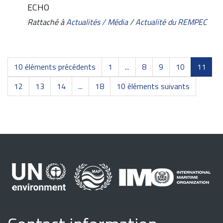
ECHO
Rattaché à
Actualités / Média
/
Actualité du REMPEC
10 éléments précédents
1
...
8
9
10
11
12
13
14
...
18
10 éléments suivants