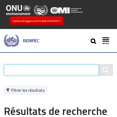
Contact d’urgence 24/7
+356 79 50 50 11
SEARCH
REMPEC
Toggl
Filtrer les résultats
Résultats de recherche