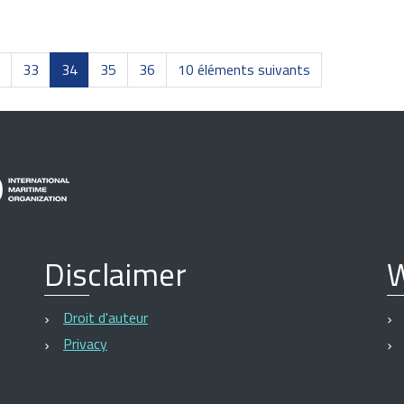
33
34
35
36
10 éléments suivants
Disclaimer
W
Droit d'auteur
Privacy