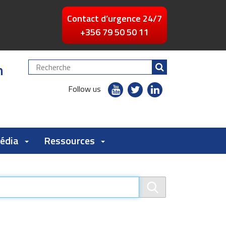
Contact d’urgence 24/7
+356 79 50 50 11
n
Chercher
par
youtube
twitter
linkedin
Follow us
flickr
Média
Ressources