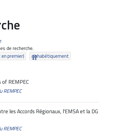
rche
e
es de recherche.
t en premier)
alphabétiquement
ts of REMPEC
 du REMPEC
tre les Accords Régionaux, l'EMSA et la DG
 du REMPEC