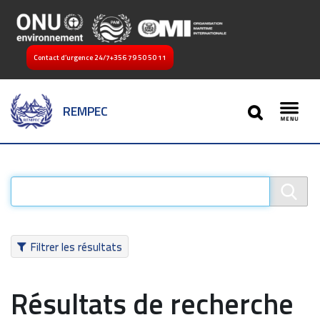
Contact d’urgence 24/7
+356 79 50 50 11
SEARCH
REMPEC
Toggl
Filtrer les résultats
Résultats de recherche