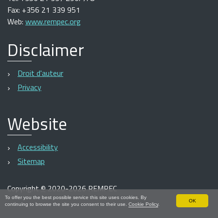
Fax: +356 21 339 951
Web:
www.rempec.org
Disclaimer
Droit d'auteur
Privacy
Website
Accessibility
Sitemap
Copyright
©
2020-2026 REMPEC
To offer you the best possible service this site uses cookies. By
OK
continuing to browse the site you consent to their use.
Cookie Policy
.