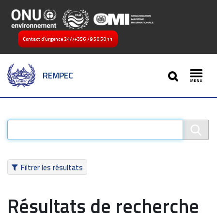
Contact d’urgence 24/7
+356 79 50 50 11
SEARCH
REMPEC
Toggl
Filtrer les résultats
Résultats de recherche