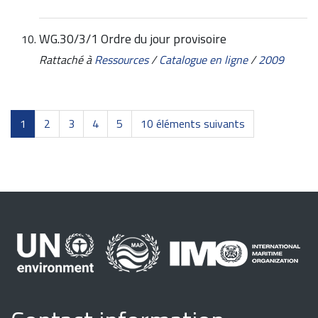
WG.30/3/1 Ordre du jour provisoire
Rattaché à
Ressources
/
Catalogue en ligne
/
2009
1
2
3
4
5
10 éléments suivants