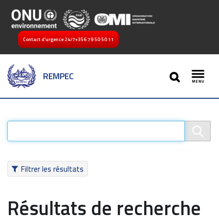
Contact d’urgence 24/7
+356 79 50 50 11
SEARCH
REMPEC
Toggl
Filtrer les résultats
Résultats de recherche