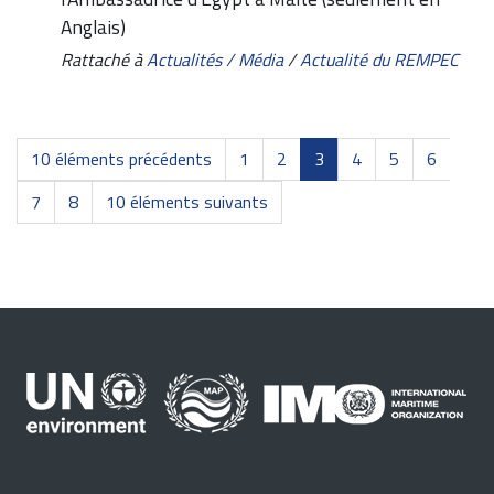
Anglais)
Rattaché à
Actualités / Média
/
Actualité du REMPEC
10 éléments précédents
1
2
3
4
5
6
7
8
10 éléments suivants