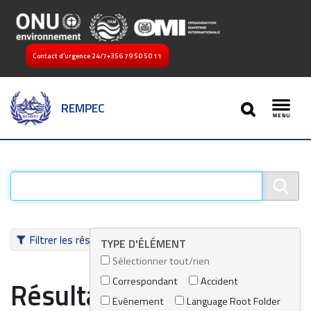
Contact d’urgence 24/7
+356 79 50 50 11
SEARCH
REMPEC
Toggl
Filtrer les résultats
TYPE D'ÉLÉMENT
Sélectionner tout/rien
Correspondant
Accident
Résultats de recherche
Evènement
Language Root Folder