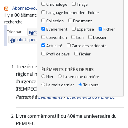
Chronologie
Image
Abonnez-vous au flux RSS de cette recherche
Language Independent Folder
Il y a
80
éléments qui correspondent à vos termes de
Collection
Document
recherche.
Evènement
Expertise
Fichier
Trier par
pertinence
date (le plus récent en premier)
Convention
Lien
Dossier
alphabétiquement
Actualité
Carte des accidents
Profil de pays
Fichier
Treizième réunion des correspondants du Centre
ÉLÉMENTS CRÉÉS DEPUIS
régional méditerranéen pour l'intervention
Hier
La semaine dernière
d'urgence contre la pollution marine accidentelle
Le mois dernier
Toujours
(REMPEC)
Rattaché à
Evènements
/
Evènements du REMPEC
Livre commémoratif du 40ème anniversaire du
REMPEC