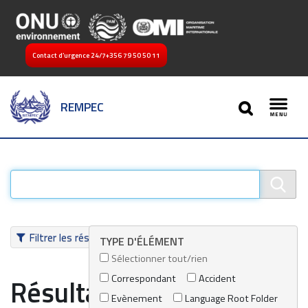
Contact d’urgence 24/7
+356 79 50 50 11
SEARCH
REMPEC
Toggl
Filtrer les résultats
TYPE D'ÉLÉMENT
Sélectionner tout/rien
Correspondant
Accident
Résultats de recherche
Evènement
Language Root Folder