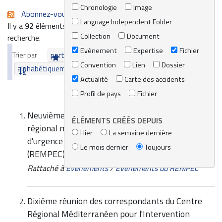
Chronologie
Image
Abonnez-vous au flux RSS de cette recherche
Language Independent Folder
Il y a
92
éléments qui correspondent à vos termes de
Collection
Document
recherche.
Evènement
Expertise
Fichier
Trier par
pertinence
date (le plus récent en premier)
Convention
Lien
Dossier
alphabétiquement
Actualité
Carte des accidents
Profil de pays
Fichier
Neuvième réunion des correspondants du Centre
ÉLÉMENTS CRÉÉS DEPUIS
régional méditerranéen pour l'intervention
Hier
La semaine dernière
d'urgence contre la pollution marine accidentelle
Le mois dernier
Toujours
(REMPEC)
Rattaché à
Evènements
/
Evènements du REMPEC
Dixième réunion des correspondants du Centre
Régional Méditerranéen pour l'Intervention