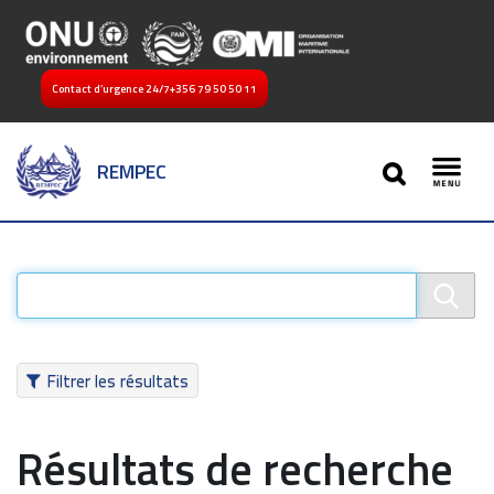
Contact d’urgence 24/7
+356 79 50 50 11
SEARCH
REMPEC
Toggl
Filtrer les résultats
Résultats de recherche