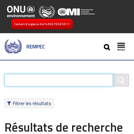
Contact d’urgence 24/7
+356 79 50 50 11
SEARCH
REMPEC
Toggl
Filtrer les résultats
Résultats de recherche