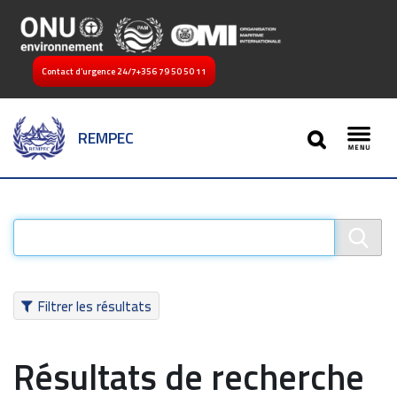
Contact d’urgence 24/7
+356 79 50 50 11
SEARCH
REMPEC
Toggl
Filtrer les résultats
Résultats de recherche