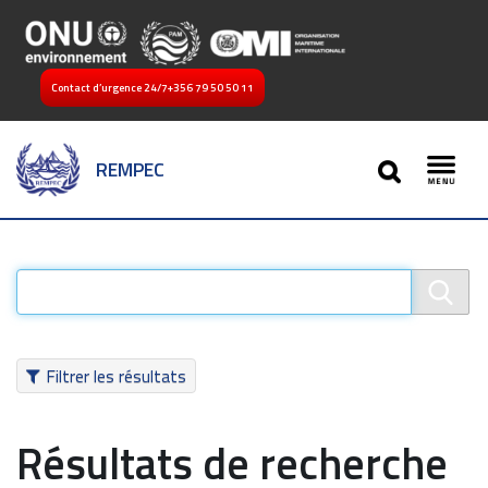
Contact d’urgence 24/7
+356 79 50 50 11
SEARCH
REMPEC
Toggl
Filtrer les résultats
Résultats de recherche