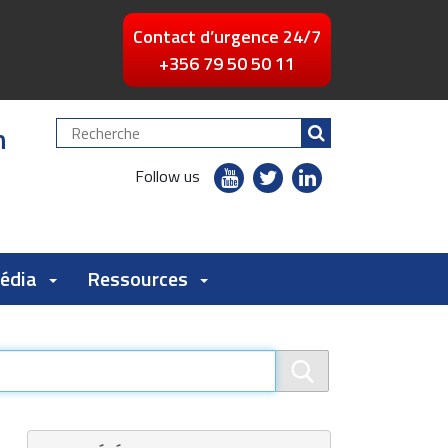
Contact d’urgence 24/7
+356 79 50 50 11
n
Chercher
par
youtube
twitter
linkedin
Follow us
flickr
Média
Ressources