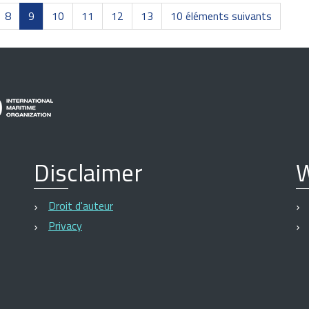
8
9
10
11
12
13
10 éléments suivants
Disclaimer
W
Droit d'auteur
Privacy