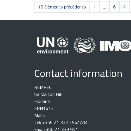
10 éléments précédents
1
...
6
7
Contact information
REMPEC
Sa Maison Hill
Floriana
FRN1613
Malta
Tel: +356 21 337 296/7/8
Fax: +356 21 339 951