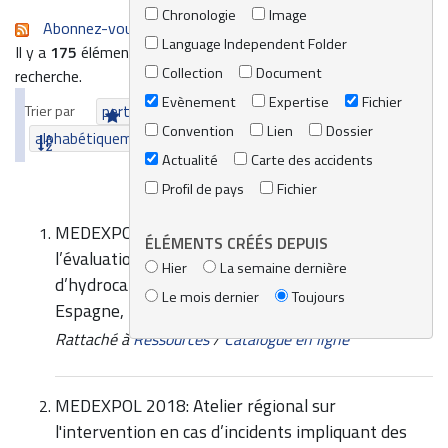
Chronologie
Image
Abonnez-vous au flux RSS de cette recherche
Language Independent Folder
Il y a
175
éléments qui correspondent à vos termes de
Collection
Document
recherche.
Evènement
Expertise
Fichier
Trier par
pertinence
date (le plus récent en premier)
Convention
Lien
Dossier
alphabétiquement
Actualité
Carte des accidents
Profil de pays
Fichier
MEDEXPOL 2011 - Atelier régional sur
ÉLÉMENTS CRÉÉS DEPUIS
l’évaluation du risque de déversement
Hier
La semaine dernière
d’hydrocarbures en mer Méditerranée, Barcelone,
Le mois dernier
Toujours
Espagne, 29 novembre – 1 décembre 2011
Rattaché à
Ressources
/
Catalogue en ligne
MEDEXPOL 2018: Atelier régional sur
l'intervention en cas d’incidents impliquant des