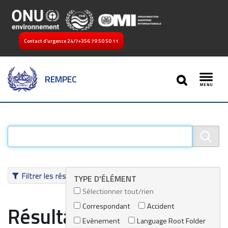
Contact d’urgence 24/7
+356 79 50 50 11
SEARCH
REMPEC
Toggl
Filtrer les résultats
TYPE D'ÉLÉMENT
Sélectionner tout/rien
Correspondant
Accident
Résultats de recherche
Evènement
Language Root Folder