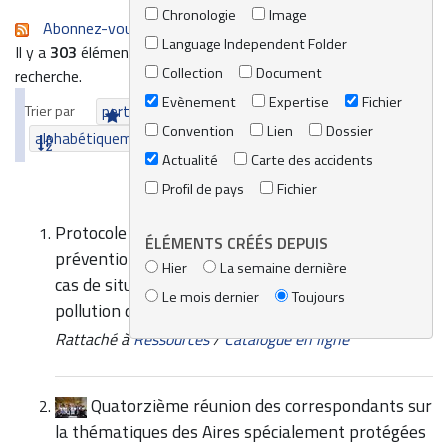
Chronologie
Image
Abonnez-vous au flux RSS de cette recherche
Language Independent Folder
Il y a
303
éléments qui correspondent à vos termes de
Collection
Document
recherche.
Evènement
Expertise
Fichier
Trier par
pertinence
date (le plus récent en premier)
Convention
Lien
Dossier
alphabétiquement
Actualité
Carte des accidents
Profil de pays
Fichier
Protocole relatif à la coopération en matière de
ÉLÉMENTS CRÉÉS DEPUIS
prévention de la pollution par les navires et, en
Hier
La semaine dernière
cas de situation critique, de lutte contre la
Le mois dernier
Toujours
pollution de la mer Méditerranée
Rattaché à
Ressources
/
Catalogue en ligne
Quatorzième réunion des correspondants sur
la thématiques des Aires spécialement protégées