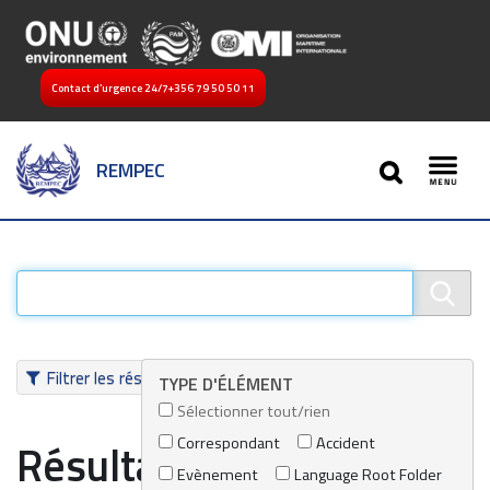
Contact d’urgence 24/7
+356 79 50 50 11
SEARCH
REMPEC
Toggl
Filtrer les résultats
TYPE D'ÉLÉMENT
Sélectionner tout/rien
Correspondant
Accident
Résultats de recherche
Evènement
Language Root Folder