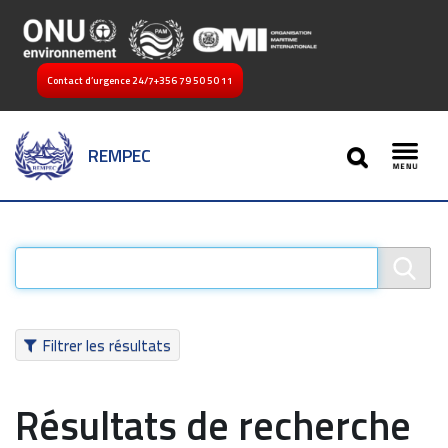
Contact d’urgence 24/7
+356 79 50 50 11
SEARCH
REMPEC
Toggl
Filtrer les résultats
Résultats de recherche