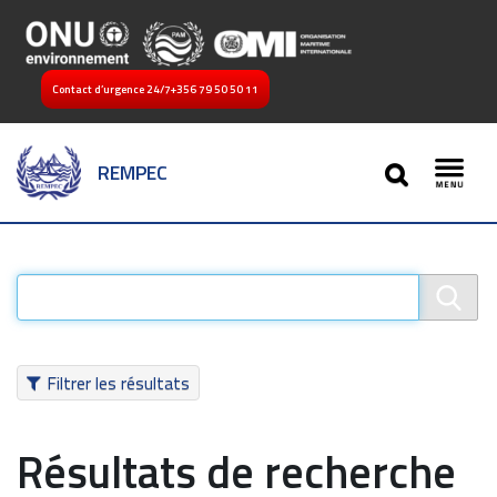
Contact d’urgence 24/7
+356 79 50 50 11
SEARCH
REMPEC
Toggl
Filtrer les résultats
Résultats de recherche