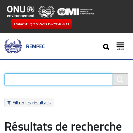
Contact d’urgence 24/7
+356 79 50 50 11
SEARCH
REMPEC
Toggl
Filtrer les résultats
Résultats de recherche