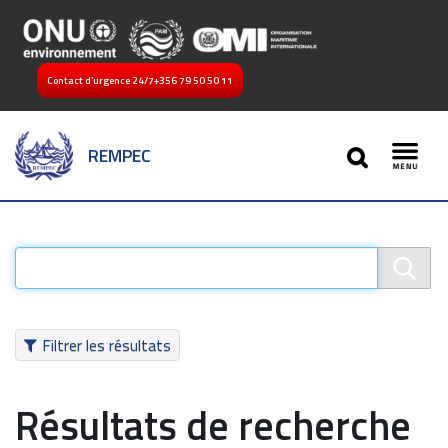
Contact d’urgence 24/7
+356 79 50 50 11
SEARCH
REMPEC
Toggl
Filtrer les résultats
Résultats de recherche