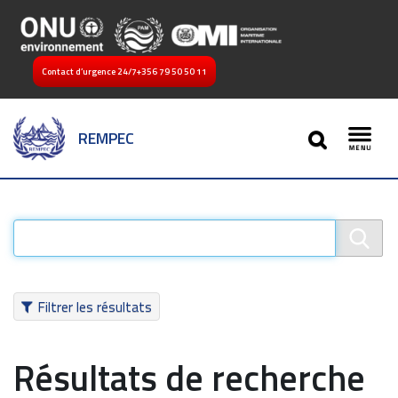
Contact d’urgence 24/7
+356 79 50 50 11
SEARCH
REMPEC
Toggl
Filtrer les résultats
Résultats de recherche