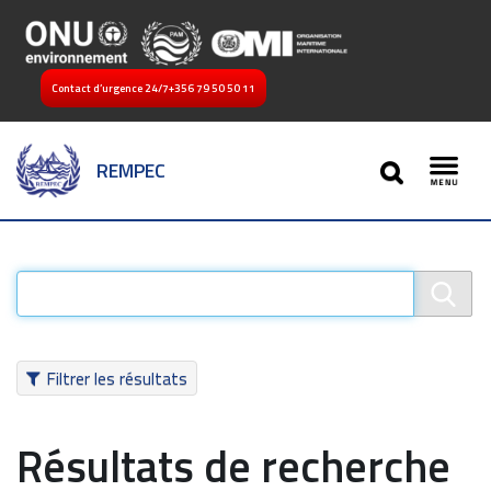
Contact d’urgence 24/7
+356 79 50 50 11
SEARCH
REMPEC
Toggl
Filtrer les résultats
Résultats de recherche